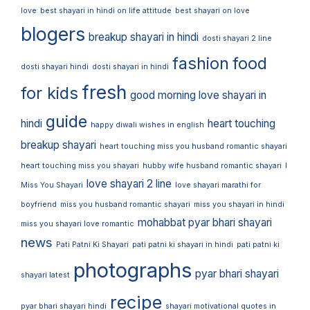
love
best shayari in hindi on life attitude
best shayari on love
blogers
breakup shayari in hindi
dosti shayari 2 line
fashion
food
dosti shayari hindi
dosti shayari in hindi
fresh
for kids
good morning love shayari in
guide
hindi
heart touching
happy diwali wishes in english
breakup shayari
heart touching miss you husband romantic shayari
heart touching miss you shayari
hubby wife husband romantic shayari
I
love shayari 2 line
Miss You Shayari
love shayari marathi for
boyfriend
miss you husband romantic shayari
miss you shayari in hindi
mohabbat pyar bhari shayari
miss you shayari love romantic
news
Pati Patni Ki Shayari
pati patni ki shayari in hindi
pati patni ki
photographs
pyar bhari shayari
shayari latest
recipe
pyar bhari shayari hindi
shayari motivational quotes in