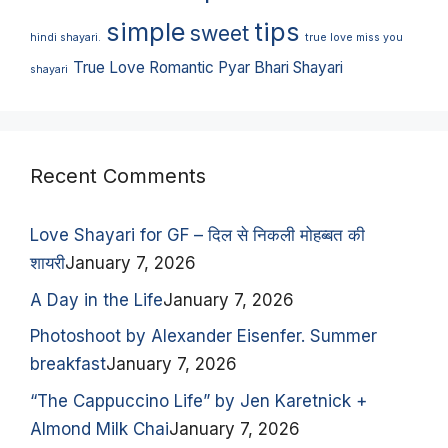
simple
tips
sweet
hindi shayari.
true love miss you
True Love Romantic Pyar Bhari Shayari
shayari
Recent Comments
Love Shayari for GF – दिल से निकली मोहब्बत की
शायरी
January 7, 2026
A Day in the Life
January 7, 2026
Photoshoot by Alexander Eisenfer. Summer
breakfast
January 7, 2026
“The Cappuccino Life” by Jen Karetnick +
Almond Milk Chai
January 7, 2026