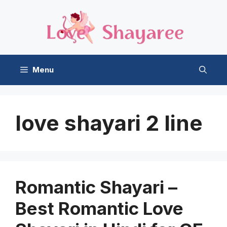
Skip
to
content
Menu
love shayari 2 line
Romantic Shayari –
Best Romantic Love