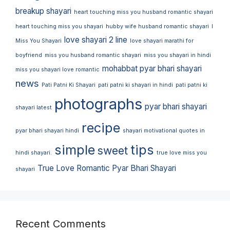
breakup shayari
heart touching miss you husband romantic shayari
heart touching miss you shayari
hubby wife husband romantic shayari
I
love shayari 2 line
Miss You Shayari
love shayari marathi for
boyfriend
miss you husband romantic shayari
miss you shayari in hindi
mohabbat pyar bhari shayari
miss you shayari love romantic
news
Pati Patni Ki Shayari
pati patni ki shayari in hindi
pati patni ki
photographs
pyar bhari shayari
shayari latest
recipe
pyar bhari shayari hindi
shayari motivational quotes in
simple
tips
sweet
hindi shayari.
true love miss you
True Love Romantic Pyar Bhari Shayari
shayari
Recent Comments