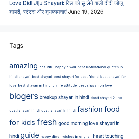
Love Didi Jiju Shayari: दिल को छू लेने वाली दीदी जीजू
शायरी, स्टेटस और शुभकामनाएं
June 19, 2026
Tags
amazing
beautiful happy diwali
best motivational quotes in
hindi shayari
best shayari
best shayari for best friend
best shayari for
love
best shayari in hindi on life attitude
best shayari on love
blogers
breakup shayari in hindi
dosti shayari 2 line
fashion
food
dosti shayari hindi
dosti shayari in hindi
fresh
for kids
good morning love shayari in
guide
hindi
heart touching
happy diwali wishes in english