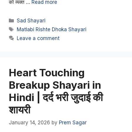
को व्यक्त …
Read more
Categories
Sad Shayari
Tags
Matlabi Rishte Dhoka Shayari
Leave a comment
Heart Touching
Breakup Shayari in
Hindi | दर्द भरी जुदाई की
शायरी
January 14, 2026
by
Prem Sagar