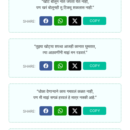
“खोटं बोलून नातं जपता येत नाही,
पण खरं बोलूनही तू टिकवू शकलास नाही.”
“तुझ्या खोट्या शपथा आजही कानात घुमतात,
त्या आठवणींनी माझं मन रडवतं.”
“धोका देणाऱ्याने काय गमावलं कळत नाही,
पण मी माझं सगळं हरवलं हे मात्र नक्की आहे.”