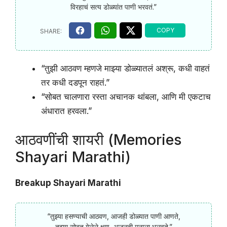
विरहाचं सत्य डोळ्यांत पाणी भरवतं.”
“तुझी आठवण म्हणजे माझ्या डोळ्यातलं अश्रू, कधी वाहतं
तर कधी दडपून राहतं.”
“सोबत चालणारा रस्ता अचानक थांबला, आणि मी एकटाच
अंधारात हरवला.”
आठवणींची शायरी (Memories
Shayari Marathi)
Breakup Shayari Marathi
“तुझ्या हसण्याची आठवण, आजही डोळ्यात पाणी आणते,
तुझ्या सोबत गेलेले क्षण, अजूनही मनाला भुलवते.”