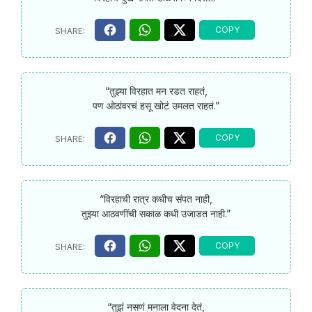
“तुझ्या विरहात मन रडत राहतं,
पण ओठांवरचं हसू खोटं उमलत राहतं.”
“विरहाची रात्र कधीच संपत नाही,
तुझ्या आठवणींची सकाळ कधी उजाडत नाही.”
“तुझं नसणं मनाला वेदना देतं,