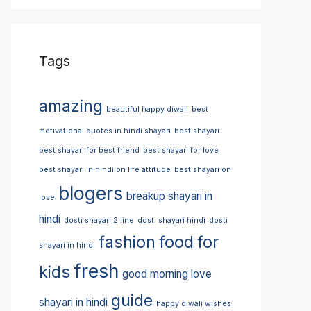
Tags
amazing
beautiful happy diwali
best
motivational quotes in hindi shayari
best shayari
best shayari for best friend
best shayari for love
best shayari in hindi on life attitude
best shayari on
blogers
breakup shayari in
love
hindi
dosti shayari 2 line
dosti shayari hindi
dosti
fashion
food
for
shayari in hindi
fresh
kids
good morning love
guide
shayari in hindi
happy diwali wishes