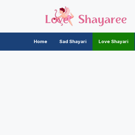
Skip
to
content
Home
Sad Shayari
Love Shayari